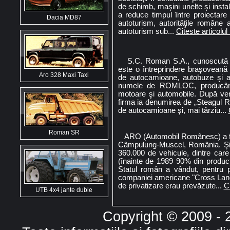
de schimb, maşini unelte şi instal
a reduce timpul între proiectare
Dacia MD87
autoturism, autorităţile române
autoturism sub...
Citeste articolul
S.C. Roman S.A., cunoscută ş
este o întreprindere braşoveană 
Aro 328 Maxi Taxi
de autocamioane, autobuze şi aut
numele de ROMLOC, producând 
motoare şi automobile. După ven
firma ia denumirea de „Steagul Ro
de autocamioane şi, mai târziu...
Roman SR
ARO (Automobil Românesc) a fost
Câmpulung-Muscel, România. Şi-
360.000 de vehicule, dintre care
(înainte de 1989 90% din producţ
Statul român a vândut, pentru
companiei americane "Cross Lande
de privatizare erau prevăzute...
Ci
UTB 4x4 jante duble
Copyright © 2009 -