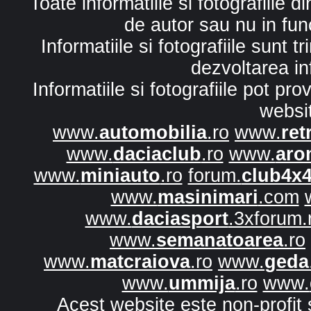
Toate informatiile si fotografiile 
de autor sau nu in fun
Informatiile si fotografiile sunt 
dezvoltarea in
Informatiile si fotografiile pot p
websi
www.
automobilia
.ro
www.
ret
www.
daciaclub
.ro
www.
aro
www.
miniauto
.ro
forum.
club4x
www.
masinimari
.com
www.
daciasport
.3xforum.
www.
semanatoarea
.ro
www.
matcraiova
.ro
www.
geda
www.
ummija
.ro
www.
Acest website este non-profit 